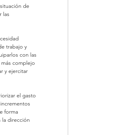
situación de 
 las 
ecesidad 
e trabajo y 
uiparlos con las 
l más complejo 
 y ejercitar 
orizar el gasto 
s incrementos 
e forma 
 la dirección 