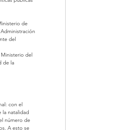
inisterio de 
 Administración 
nte del 
Ministerio del 
d de la 
al: con el 
la natalidad 
 el número de 
os. A esto se 