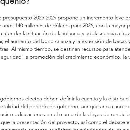
nquenio?
de presupuesto 2025-2029 propone un incremento leve de
 unos 140 millones de dólares para 2026, con la mayor p
 atender la situación de la infancia y adolescencia a trav
, el aumento del bono crianza y la extensión de becas 
ras. Al mismo tiempo, se destinan recursos para atender
seguridad, la promoción del crecimiento económico, la v
obiernos electos deben definir la cuantía y la distribuc
 totalidad del período de gobierno, aunque año a año exi
ducir modificaciones en el marco de las leyes de rendici
 que la presentación del proyecto, así como el debate en
portancia en tanto explicitan las prioridades de las polí