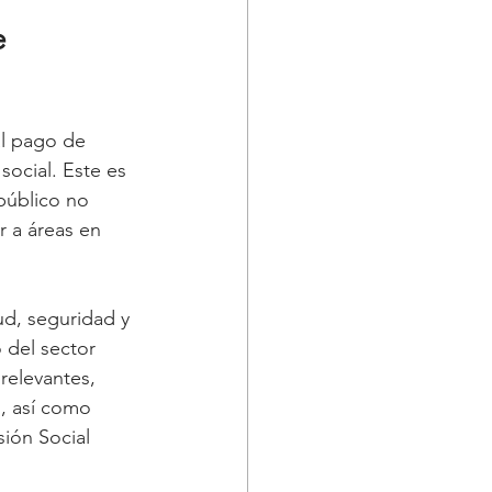
e 
l pago de 
social. Este es 
público no 
 a áreas en 
ud, seguridad y 
 del sector 
relevantes, 
l, así como 
sión Social 