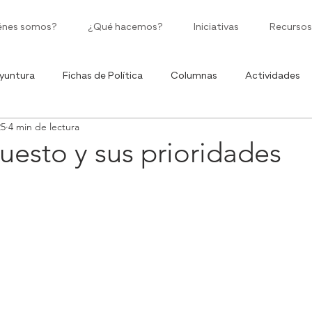
énes somos?
¿Qué hacemos?
Iniciativas
Recursos
yuntura
Fichas de Política
Columnas
Actividades
25
4 min de lectura
Políticas Públicas
Moneda Corriente
Ciclo de Infografía
uesto y sus prioridades