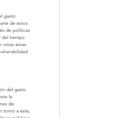
l gasto 
arte de estos 
és de políticas 
y del tiempo 
 otras áreas 
ulnerabilidad 
ión del gasto 
ste la 
ones de 
 torno a este, 
ticas públicas 