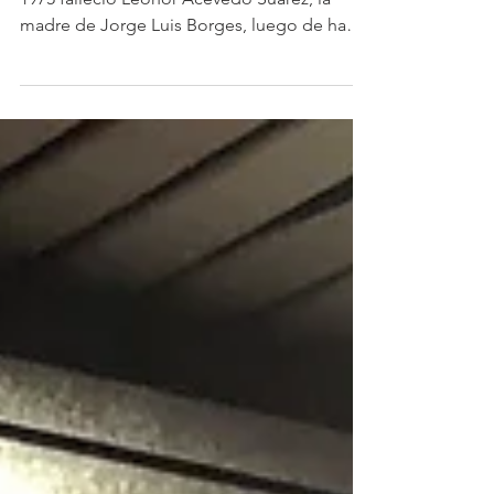
¡200 ediciones del
suplemento Economía!
Sobre los encantos del sistema decimal. En
1975 falleció Leonor Acevedo Suárez, la
madre de Jorge Luis Borges, luego de haber
vivido 99...