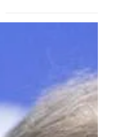
Joaquín Pascal
2 oct 2025
6 min de lectura
Economía y crimen en el
marco presupuestal
Vecinos del barrio Marconi se manifiestan
contra la inseguridad (archivo, agosto de
2022). Foto: Ernesto Ryan Sobre los costos
económicos...