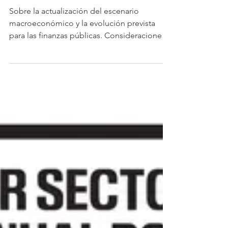
supuestos y la trayectoria
fiscal prevista
Sobre la actualización del escenario
macroeconómico y la evolución prevista
para las finanzas públicas. Consideraciones
generales El equipo económico presentó el
martes el proyecto de ley de Rendición de
Cuentas y Balance de Ejecución
Presupuestal 2025 ante el Parlamento, que
ingresará a través de la Cámara de
Representantes para su tratamiento. Como
fue analizado, esta Rendición de Cuentas
incorpora incrementos presupuestales
adicionales a los que habían sido previstos
en el