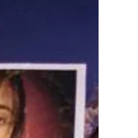
2025 Según los datos del Banco Central del
Uruguay (BCU), la economía creció 1,8%
durante el año pasado, moderando así el
ritmo de expansión con respecto a 2024
(3,3%), acercándose a niveles cercanos a su
crecimiento potencial (2,1%) y situándose
por debajo de lo previsto en el