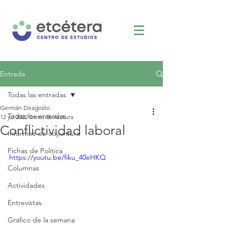
Entrada
Todas las entradas
Germán Deagosto
Todas las entradas
12 jul 2022
0 min de lectura
Conflictividad laboral
Informes de coyuntura
Fichas de Política
https://youtu.be/fiku_40eHKQ
Columnas
Actividades
Entrevistas
Gráfico de la semana