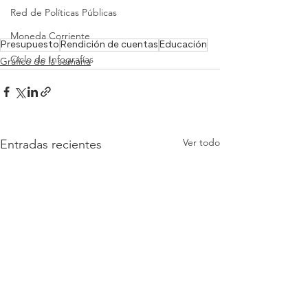
Red de Políticas Públicas
Moneda Corriente
Presupuesto
Rendición de cuentas
Educación
Ciclo de Infografías
Gráfico de la semana
Ver todo
Entradas recientes