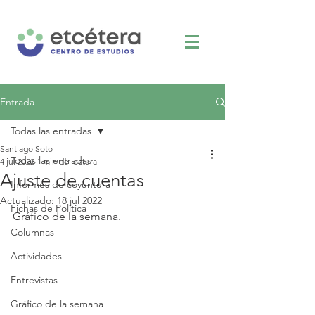
Entrada
Todas las entradas
Santiago Soto
Todas las entradas
4 jul 2022
1 min de lectura
Ajuste de cuentas
Informes de coyuntura
Actualizado:
18 jul 2022
Fichas de Política
Gráfico de la semana.
Columnas
Actividades
Entrevistas
Gráfico de la semana