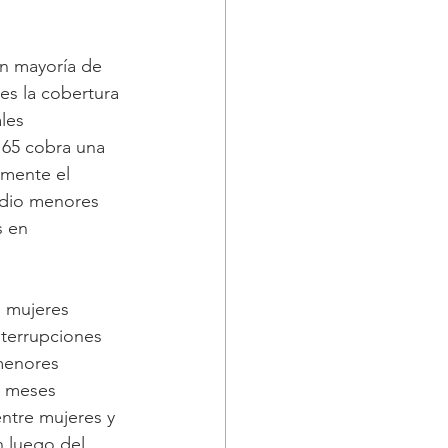
n mayoría de 
es la cobertura 
les 
 65 cobra una 
amente el 
edio menores 
s en 
s mujeres 
nterrupciones 
menores 
e meses 
ntre mujeres y 
n luego del 