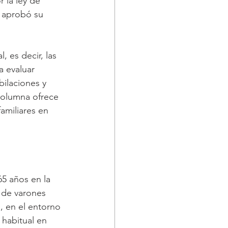
 la ley de 
, aprobó su 
, es decir, las 
a evaluar 
bilaciones y 
columna ofrece 
amiliares en 
5 años en la 
 de varones 
, en el entorno 
 habitual en 