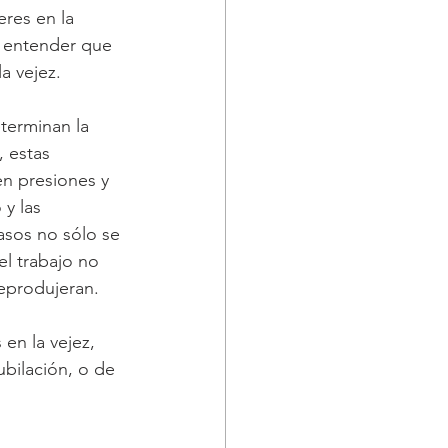
res en la 
n entender que 
a vejez.
terminan la 
 estas 
en presiones y 
y las 
asos no sólo se 
l trabajo no 
reprodujeran.
en la vejez, 
bilación, o de 