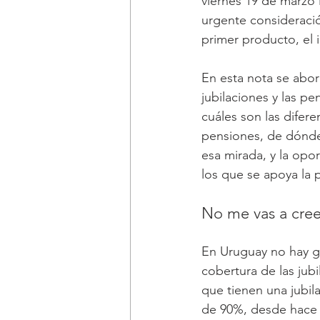
viernes 19 de marzo 
urgente consideració
primer producto, el 
En esta nota se abord
jubilaciones y las p
cuáles son las difer
pensiones, de dónde 
esa mirada, y la opo
los que se apoya la p
No me vas a creer
En Uruguay no hay gr
cobertura de las jub
que tienen una jubil
de 90%, desde hace