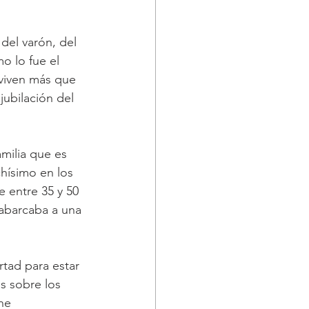
del varón, del 
o lo fue el 
 viven más que 
jubilación del 
milia que es 
hísimo en los 
 entre 35 y 50 
 abarcaba a una 
tad para estar 
s sobre los 
ne 