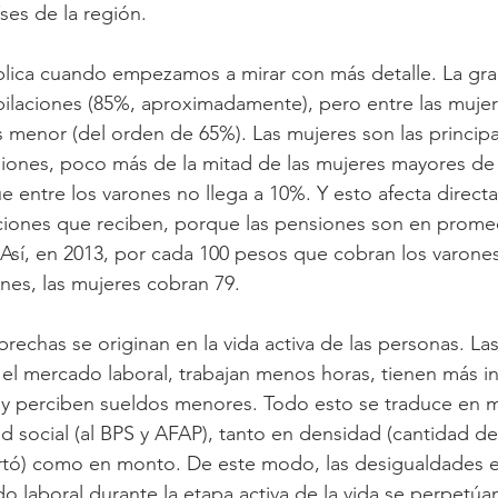
ses de la región.
plica cuando empezamos a mirar con más detalle. La gra
bilaciones (85%, aproximadamente), pero entre las mujer
es menor (del orden de 65%). Las mujeres son las principa
iones, poco más de la mitad de las mujeres mayores de
e entre los varones no llega a 10%. Y esto afecta direct
ciones que reciben, porque las pensiones son en prom
. Así, en 2013, por cada 100 pesos que cobran los varone
ones, las mujeres cobran 79.
brechas se originan en la vida activa de las personas. La
el mercado laboral, trabajan menos horas, tienen más i
l y perciben sueldos menores. Todo esto se traduce en 
ad social (al BPS y AFAP), tanto en densidad (cantidad d
rtó) como en monto. De este modo, las desigualdades e
o laboral durante la etapa activa de la vida se perpetúa