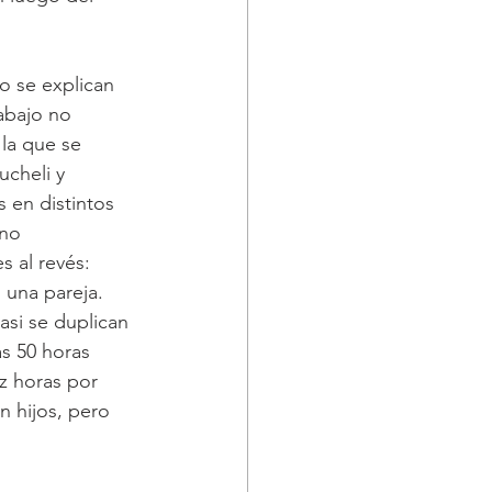
o se explican 
abajo no 
la que se 
cheli y 
 en distintos 
no 
s al revés: 
una pareja. 
asi se duplican 
s 50 horas 
z horas por 
 hijos, pero 