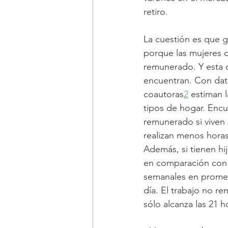
retiro.
La cuestión es que g
porque las mujeres d
remunerado. Y esta c
encuentran. Con dato
coautoras
2
 estiman 
tipos de hogar. Encu
remunerado si viven s
realizan menos horas
Además, si tienen hi
en comparación con l
semanales en promedi
día. El trabajo no r
sólo alcanza las 21