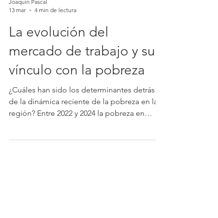
Joaquín Pascal
13 mar
4 min de lectura
La evolución del
mercado de trabajo y su
vínculo con la pobreza
¿Cuáles han sido los determinantes detrás
de la dinámica reciente de la pobreza en la
región? Entre 2022 y 2024 la pobreza en
América Latina y el Caribe se redujo 3,8
puntos porcentuales (p. p.), según un
informe reciente elaborado por el Banco
Mundial. 1 Esta reducción fue el resultado
de la combinación virtuosa de varios