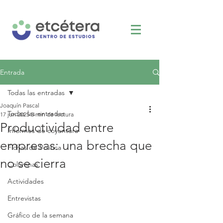
Entrada
Todas las entradas
Joaquín Pascal
Todas las entradas
17 jun 2025
5 min de lectura
Productividad entre
Informes de coyuntura
empresas: una brecha que
Fichas de Política
no se cierra
Columnas
Actividades
Entrevistas
Gráfico de la semana