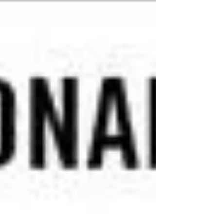
Presupuestal 2025 ante el Parlamento, que
ingresará a través de la Cámara de
Representantes para su tratamiento. Como
fue analizado, esta Rendición de Cuentas
incorpora incrementos presupuestales
adicionales a los que habían sido previstos
en el