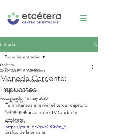
Entrada
Todas las entradas
Etcétera
Todas las entradas
26 abr 2023
1 min de lectura
Moneda Corriente:
Informes de coyuntura
Impuestos
Fichas de Política
Actualizado:
16 may 2023
Columnas
Te invitamos a revivir el tercer capítulo 
Actividades
de esta alianza entre TV Ciudad y 
Etcétera.
Entrevistas
https://youtu.be/qw5CfGr2m_A
Gráfico de la semana