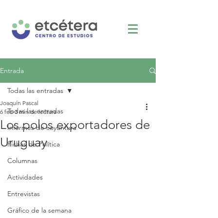
Entrada
Todas las entradas
Joaquín Pascal
Todas las entradas
6 feb
3 min de lectura
Los polos exportadores de
Informes de coyuntura
Uruguay
Fichas de Política
Columnas
Actividades
Entrevistas
Gráfico de la semana