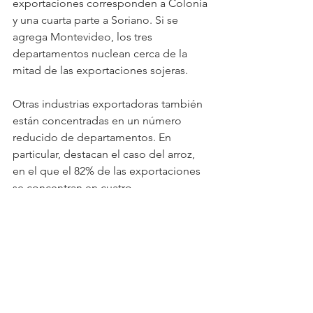
exportaciones corresponden a Colonia 
y una cuarta parte a Soriano. Si se 
agrega Montevideo, los tres 
departamentos nuclean cerca de la 
mitad de las exportaciones sojeras.
Otras industrias exportadoras también 
están concentradas en un número 
reducido de departamentos. En 
particular, destacan el caso del arroz, 
en el que el 82% de las exportaciones 
se concentran en cuatro 
departamentos (Treinta y Tres, Cerro 
Largo, Rocha y Artigas), y el de la 
industria farmacéutica, cuyas 
exportaciones están concentradas 
entre Montevideo (66%) y Canelones 
(33%).