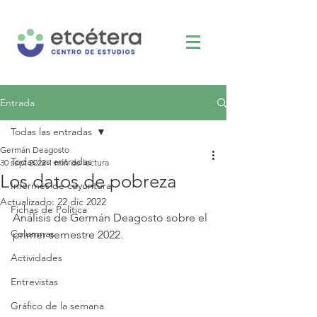
Entrada
Todas las entradas
Germán Deagosto
Todas las entradas
30 sept 2022
1 min de lectura
Los datos de pobreza
Informes de coyuntura
Actualizado:
22 dic 2022
Fichas de Política
Análisis de Germán Deagosto sobre el 
Columnas
primer semestre 2022.
Actividades
Entrevistas
Gráfico de la semana