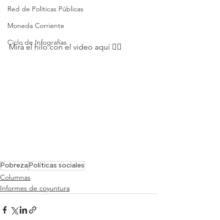
Red de Políticas Públicas
Moneda Corriente
Ciclo de Infografías
Mirá el hilo con el video aquí 👇🏼
Pobreza
Políticas sociales
Columnas
Informes de coyuntura