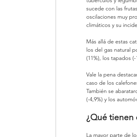
tubérculos y legumbr
sucede con las fruta
oscilaciones muy pro
climáticos y su incid
Más allá de estas ca
los del gas natural p
(11%), los tapados (-
Vale la pena destaca
caso de los calefones
También se abarataro
(-4,9%) y los automóv
¿Qué tienen 
La mayor parte de lo