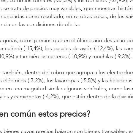
es, como los tomates (-37,5%) y los boniatos (-32,9%). A
s, se trata de precios muy variables, que muestran histó
nunciadas como resultado, entre otras cosas, de los vai
encia en las condiciones de oferta.
tegorías, otros precios que en el último año destacan po
or cañería (-15,4%), los pasajes de avión (-12,4%), las ca
10,9%) y también las carteras (-10,9%) y mochilas (-9,3%).
r también, dentro del rubro que agrupa a los electrodom
 eléctricos (-7,2%), los lavarropas (-5,5%) y las heladeras 
n en una magnitud similar algunos vehículos, como las 
iles y camionetas (-4,2%), que están dentro de la divisi
en común estos precios?
s bienes cuyos precios bajaron son bienes transables, es