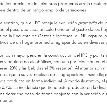
 de los precios de los distintos productos arroja resulta
ose dentro de un rango amplio de variaciones.
 sentido, que el IPC refleja la evolución 
promedio
 de l
n el peso que cada artículo tiene en el gasto de los ho
s de la Encuesta de Gastos e Ingresos, el INE captura l
ivos de un hogar promedio, agrupándolos en diversas d
ión con mayor peso en la construcción del IPC, y por tan
os y bebidas no alcohólicas, con una participación en el
san 23% y las bebidas el 3% restante). Al interior son mú
das, que a su vez nuclean otras agrupaciones hasta llega
da producto en forma individual. A modo ilustrativo, el p
0,7%. La incidencia que tiene este producto en la dinám
onsiderar ese peso de forma conjunta con la variación q
nterior.