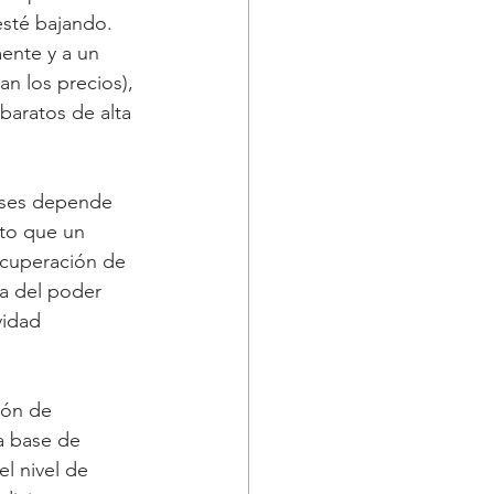
esté bajando. 
ente y a un 
an los precios), 
baratos de alta 
íses depende 
to que un 
ecuperación de 
a del poder 
vidad 
ión de 
a base de 
l nivel de 