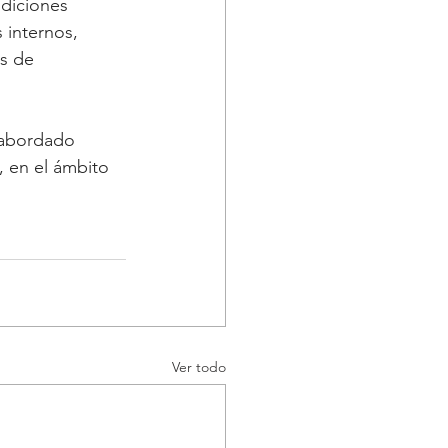
diciones 
 internos, 
es de 
 abordado 
 en el ámbito 
Ver todo