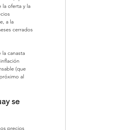
la oferta y la 
cios 
, a la 
meses cerrados 
 la canasta 
inflación 
nsable (que 
 próximo al 
ay se 
los precios 