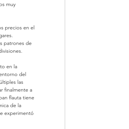
dos muy 
os precios en el 
gares. 
os patrones de 
ivisiones.
to en la 
 entorno del 
ltiples las 
r finalmente a 
an flauta tiene 
ica de la 
ue experimentó 