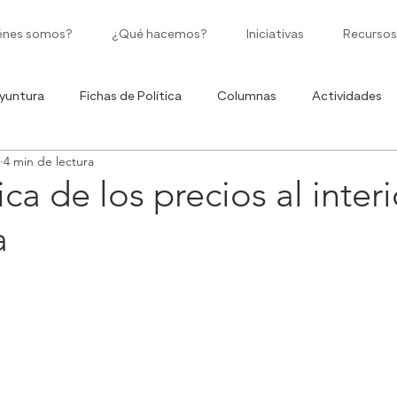
énes somos?
¿Qué hacemos?
Iniciativas
Recursos
yuntura
Fichas de Política
Columnas
Actividades
4 min de lectura
Políticas Públicas
Moneda Corriente
Ciclo de Infografía
ca de los precios al inter
a