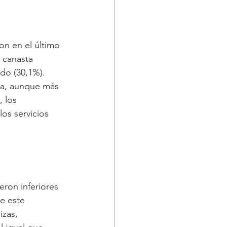
n en el último 
 canasta 
edo (30,1%). 
ia, aunque más 
 los 
os servicios 
ron inferiores 
e este 
izas, 