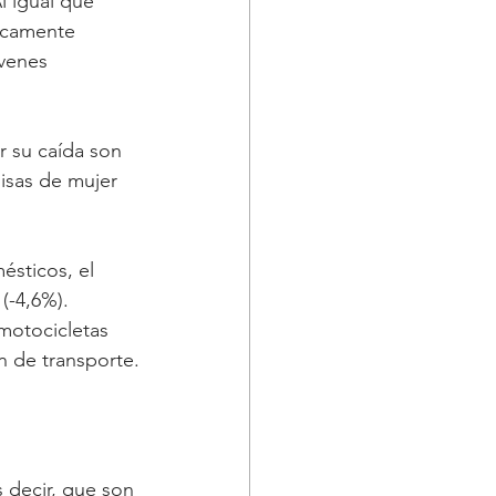
l igual que 
ricamente 
venes 
r su caída son 
misas de mujer 
ésticos, el 
(-4,6%). 
motocicletas 
ón de transporte.
 decir, que son 