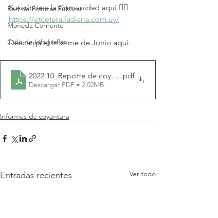
Suscribite a la Comunidad aquí 👉🏼 
Red de Políticas Públicas
https://etcetera.ladiaria.com.uy/
Moneda Corriente
Ciclo de Infografías
Descargá el informe de Junio aquí:
2022 10_Reporte de coyuntura económica_Etcétera (2)
.pdf
Descargar PDF • 2.02MB
Informes de coyuntura
Ver todo
Entradas recientes