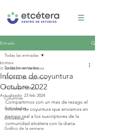
Entrada
Todas las entradas
Etcétera
Todas las entradas
31 oct 2022
1 min de lectura
Informe de coyuntura
Informes de coyuntura
Octubre 2022
Fichas de Política
Actualizado:
23 feb 2024
Columnas
Compartimos con un mes de rezago el 
Actividades
informe de coyuntura que enviamos en 
tiempo real a los suscriptores de la 
Entrevistas
comunidad etcétera con la diaria. 
Gráfico de la semana