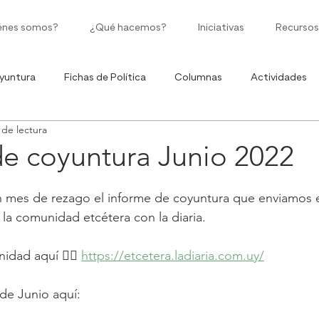
énes somos?
¿Qué hacemos?
Iniciativas
Recursos
yuntura
Fichas de Política
Columnas
Actividades
 de lectura
Políticas Públicas
Moneda Corriente
Ciclo de Infografía
de coyuntura Junio 2022
mes de rezago el informe de coyuntura que enviamos e
 la comunidad etcétera con la diaria. 
idad aquí 👉🏼 
https://etcetera.ladiaria.com.uy/
de Junio aquí: