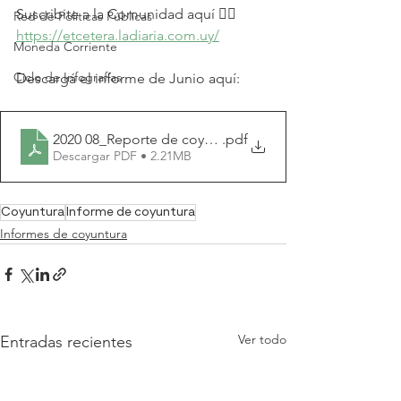
Suscribite a la Comunidad aquí 👉🏼 
Red de Políticas Públicas
https://etcetera.ladiaria.com.uy/
Moneda Corriente
Ciclo de Infografías
Descargá el informe de Junio aquí:
2020 08_Reporte de coyuntura económica_Etcétera (1)
.pdf
Descargar PDF • 2.21MB
Coyuntura
Informe de coyuntura
Informes de coyuntura
Ver todo
Entradas recientes