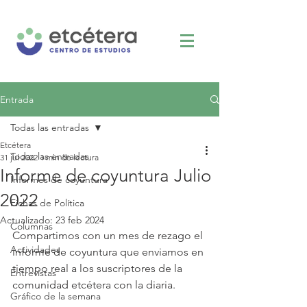
Entrada
Todas las entradas
Etcétera
Todas las entradas
31 jul 2022
1 min de lectura
Informe de coyuntura Julio
Informes de coyuntura
2022
Fichas de Política
Actualizado:
23 feb 2024
Columnas
Compartimos con un mes de rezago el 
Actividades
informe de coyuntura que enviamos en 
tiempo real a los suscriptores de la 
Entrevistas
comunidad etcétera con la diaria. 
Gráfico de la semana