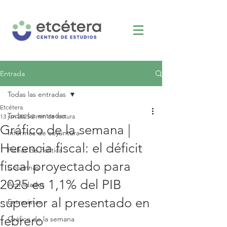
Entrada
Todas las entradas
Etcétera
Todas las entradas
13 jun 2025
2 min de lectura
Gráfico de la semana |
Informes de coyuntura
Herencia fiscal: el déficit
Fichas de Política
fiscal proyectado para
Columnas
2025 es 1,1% del PIB
Actividades
superior al presentado en
Entrevistas
febrero
Gráfico de la semana