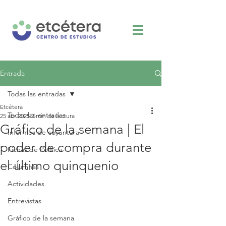
Entrada
Todas las entradas
Etcétera
Todas las entradas
25 abr 2025
2 min de lectura
Gráfico de la semana | El
Informes de coyuntura
poder de compra durante
Fichas de Política
el último quinquenio
Columnas
Actividades
Entrevistas
Gráfico de la semana