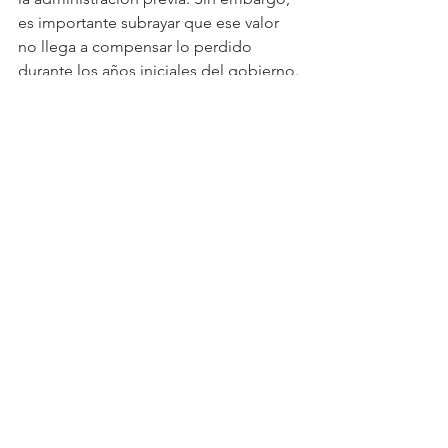
es importante subrayar que ese valor 
no llega a compensar lo perdido 
durante los años iniciales del gobierno.
Es importante resaltar, además, que 
una evaluación completa de las 
condiciones de vida de la población 
debe incluir la trayectoria de otros 
indicadores fundamentales, como la 
pobreza, el ingreso de los hogares o 
su distribución. En ese sentido, el 
Instituto Nacional de Estadística 
publicará en mayo los resultados 
correspondientes a 2024 para este 
conjunto de indicadores.
Mercado de trabajo
Salarios
Ingresos
Gráfico de la semana