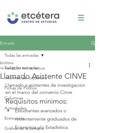
Entrada
Todas las entradas
Etcétera
Todas las entradas
14 mar 2023
1 min de lectura
Llamado Asistente CINVE
Informes de coyuntura
Llamado a asistentes de investigación 
Fichas de Política
en el marco del convenio Cinve
Columnas
Requisitos mínimos:
Actividades
Estudiantes avanzados o 
Entrevistas
recientemente graduados de 
Economía y/o Estadística.
Gráfico de la semana