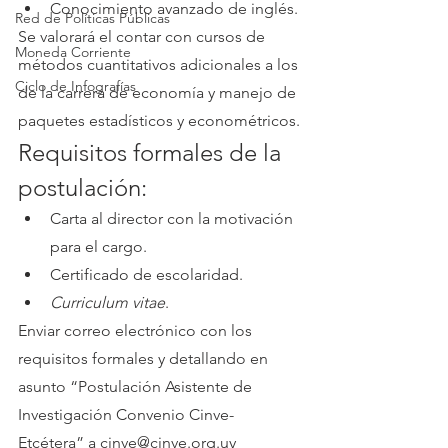
Conocimiento avanzado de inglés.
Red de Políticas Públicas
Se valorará el contar con cursos de 
Moneda Corriente
métodos cuantitativos adicionales a los 
Ciclo de Infografías
de la carrera de economía y manejo de 
paquetes estadísticos y econométricos.
Requisitos formales de la 
postulación:
Carta al director con la motivación 
para el cargo.
Certificado de escolaridad.
Curriculum vitae
.
Enviar correo electrónico con los 
requisitos formales y detallando en 
asunto “Postulación Asistente de 
Investigación Convenio Cinve-
Etcétera” a cinve@cinve.org.uy