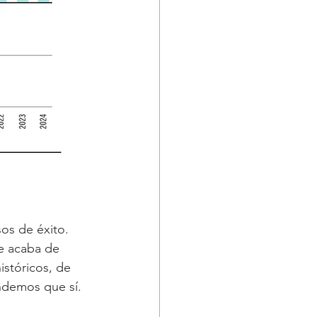
os de éxito. 
e acaba de 
stóricos, de 
ndemos que sí.