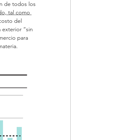
en de todos los 
do, tal como 
costo del 
exterior “sin 
mercio para 
materia.