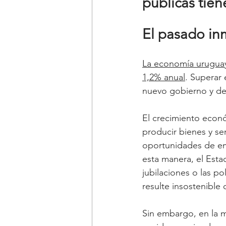
públicas tie
El pasado in
La 
economía uruguaya
1,2% anual
. Superar 
nuevo gobierno y de
El crecimiento econó
producir bienes y se
oportunidades de em
esta manera, el Esta
jubilaciones o las p
resulte insostenible 
Sin embargo, en la 