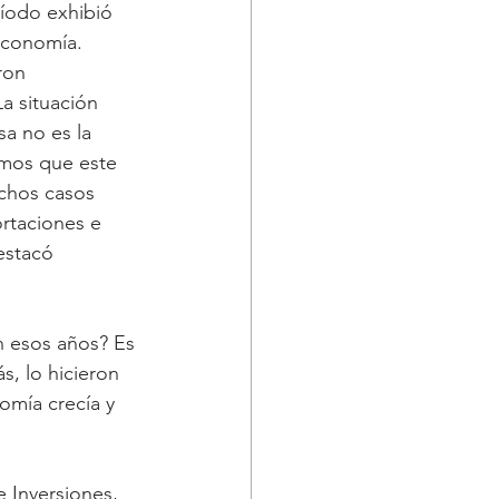
ríodo exhibió 
economía. 
ron 
La situación 
a no es la 
emos que este 
chos casos 
rtaciones e 
estacó 
 esos años? Es 
, lo hicieron 
omía crecía y 
 Inversiones, 