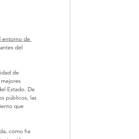
l entorno de 
antes del 
idad de 
r mejores 
del Estado. De 
s públicos, las 
miento que 
ida, como ha 