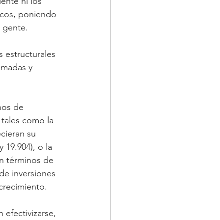
ente ni los 
icos, poniendo 
a gente.
 estructurales 
lamadas y 
nos de 
tales como la 
cieran su 
 19.904), o la 
n términos de 
de inversiones 
crecimiento.
 efectivizarse, 