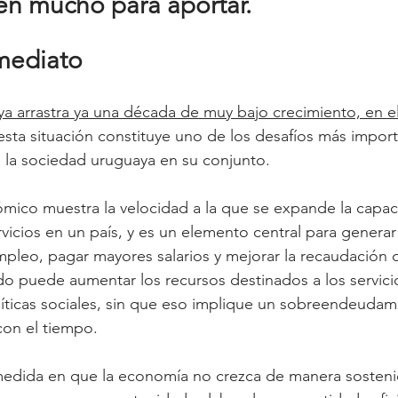
nen mucho para aportar.
mediato
 arrastra ya una década de muy bajo crecimiento, en e
esta situación constituye uno de los desafíos más import
 la sociedad uruguaya en su conjunto.
mico muestra la velocidad a la que se expande la capac
rvicios en un país, y es un elemento central para genera
pleo, pagar mayores salarios y mejorar la recaudación 
do puede aumentar los recursos destinados a los servicio
olíticas sociales, sin que eso implique un sobreendeuda
con el tiempo.
medida en que la economía no crezca de manera sosten