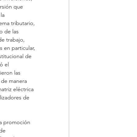
rsión que 
la 
ema tributario, 
o de las 
e trabajo, 
 en particular, 
titucional de 
ó el 
ieron las 
ó de manera 
triz eléctrica 
lizadores de 
la promoción 
de 