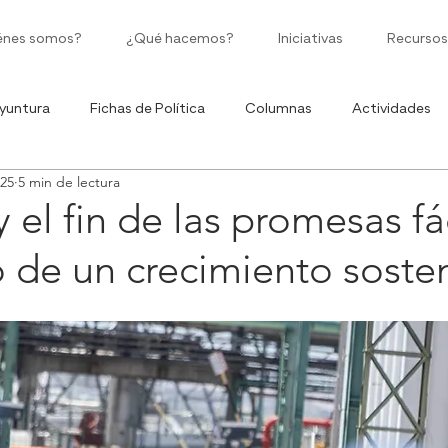
énes somos?
¿Qué hacemos?
Iniciativas
Recursos
yuntura
Fichas de Política
Columnas
Actividades
025
5 min de lectura
Políticas Públicas
Moneda Corriente
Ciclo de Infografía
 el fin de las promesas fác
o de un crecimiento soste