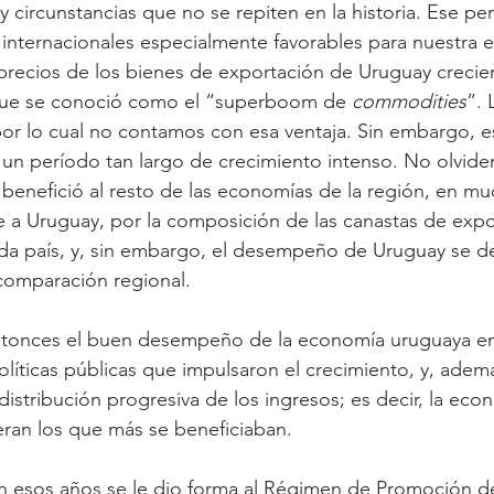
 circunstancias que no se repiten en la historia. Ese pe
internacionales especialmente favorables para nuestra 
 precios de los bienes de exportación de Uruguay crecie
que se conoció como el “superboom de 
commodities
”. 
 por lo cual no contamos con esa ventaja. Sin embargo, es
 un período tan largo de crecimiento intenso. No olvid
enefició al resto de las economías de la región, en mu
 a Uruguay, por la composición de las canastas de expo
da país, y, sin embargo, el desempeño de Uruguay se d
comparación regional.
tonces el buen desempeño de la economía uruguaya en
íticas públicas que impulsaron el crecimiento, y, además
istribución progresiva de los ingresos; es decir, la econ
eran los que más se beneficiaban.
en esos años se le dio forma al Régimen de Promoción de