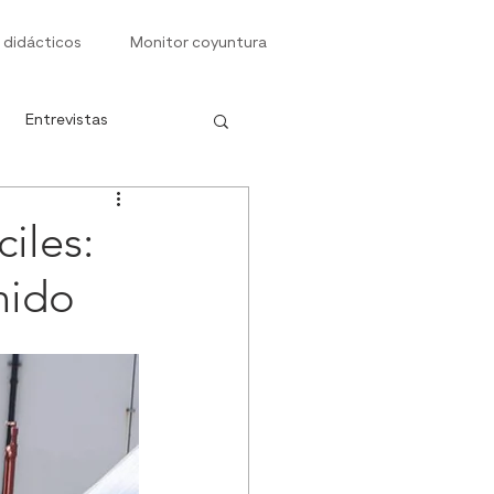
 didácticos
Monitor coyuntura
Entrevistas
s
iles:
nido