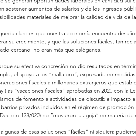
o se generan oportunidades laborales en cantidad sufici
n sostener aumentos de salarios y de los ingresos públ
ibilidades materiales de mejorar la calidad de vida de l
 queda claro es que nuestra economía encuentra desafíos
ar su crecimiento, y que las soluciones fáciles, tan rec
sado cercano, no eran más que eslóganes.
rque su efectiva concreción no dio resultados en térmi
mplo, el apoyo a los “malla oro”, expresado en medidas 
neraciones fiscales a millonarios extranjeros que estable
 (las “vacaciones fiscales” aprobadas en 2020 con la Ley
smos de fomento a actividades de discutible impacto e
 barrios privados incluidos en el régimen de promoción 
Decreto 138/020) no “movieron la aguja” en materia de 
lgunas de esas soluciones “fáciles” ni siquiera pudieron