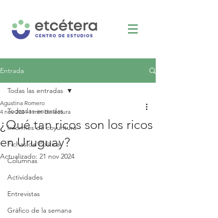
Entrada
Todas las entradas
Agustina Romero
Todas las entradas
4 nov 2024
1 min de lectura
¿Qué tan ricos son los ricos
Informes de coyuntura
en Uruguay?
Fichas de Política
Actualizado:
21 nov 2024
Columnas
Actividades
Entrevistas
Gráfico de la semana