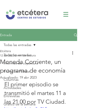
Entrada
Todas las entradas
Etcétera
Todas las entradas
12 abr 2023
2 min de lectura
Moneda Corriente, un
Informes de coyuntura
programa de economía
Fichas de Política
Actualizado:
19 abr 2023
Columnas
El primer episodio se 
Actividades
transmitió el martes 11 a 
Entrevistas
las 21.00 por TV Ciudad.
Gráfico de la semana