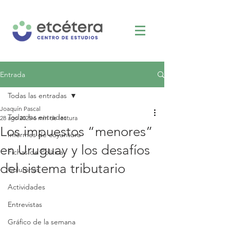
Entrada
Todas las entradas
Joaquín Pascal
Todas las entradas
28 ago 2025
6 min de lectura
Los impuestos “menores”
Informes de coyuntura
en Uruguay y los desafíos
Fichas de Política
del sistema tributario
Columnas
Actividades
Entrevistas
Gráfico de la semana