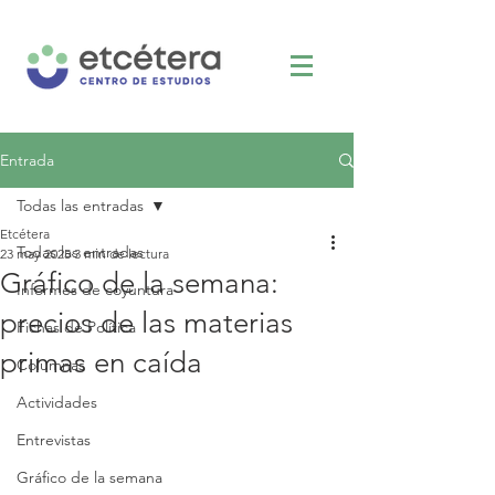
Entrada
Todas las entradas
Etcétera
Todas las entradas
23 may 2025
3 min de lectura
Gráfico de la semana:
Informes de coyuntura
precios de las materias
Fichas de Política
primas en caída
Columnas
Actividades
Entrevistas
Gráfico de la semana