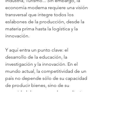
Industria, Turismo... Sin embargo, la 
economía moderna requiere una visión 
transversal que integre todos los 
eslabones de la producción, desde la 
materia prima hasta la logística y la 
innovación.
Y aquí entra un punto clave: el 
desarrollo de la educación, la 
investigación y la innovación. En el 
mundo actual, la competitividad de un 
país no depende sólo de su capacidad 
de producir bienes, sino de su 
capacidad de agregar valor mediante 
el conocimiento. Uruguay enfrenta un 
desafío importante en este aspecto, ya 
que la mayoría de sus empresas no 
invierten en innovación ni en el 
desarrollo de nuevos procesos 