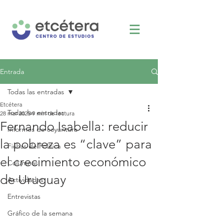
Entrada
Todas las entradas
Etcétera
Todas las entradas
28 mar 2025
9 min de lectura
Fernando Isabella: reducir
Informes de coyuntura
la pobreza es “clave” para
Fichas de Política
el crecimiento económico
Columnas
de Uruguay
Actividades
Entrevistas
Gráfico de la semana