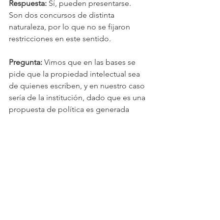
Respuesta:
 Sí, pueden presentarse. 
Son dos concursos de distinta 
naturaleza, por lo que no se fijaron 
restricciones en este sentido.
Pregunta:
 Vimos que en las bases se 
pide que la propiedad intelectual sea 
de quienes escriben, y en nuestro caso 
sería de la institución, dado que es una 
propuesta de política es generada 
dentro de una institución. ¿Aplica que 
nos presentemos?
Respuesta
: Efectivamente pueden 
presentarse. Sin embargo, si la 
propuesta resulta seleccionada, para 
ser ganadora deberá cumplir dos 
condiciones adicionales. Primero, 
deberán acreditar que fue realizada 
por las personas específicas que se 