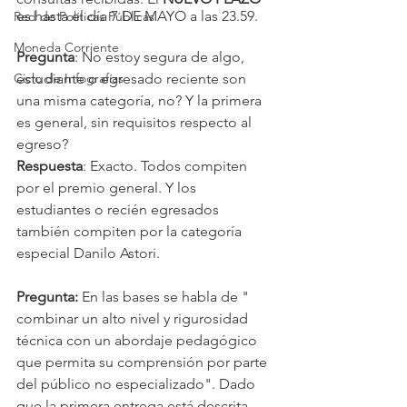
es hasta el día 7 DE MAYO a las 23.59.
Red de Políticas Públicas
Moneda Corriente
Pregunta
: No estoy segura de algo, 
Ciclo de Infografías
estudiante o egresado reciente son 
una misma categoría, no? Y la primera 
es general, sin requisitos respecto al 
egreso?
Respuesta
: Exacto. Todos compiten 
por el premio general. Y los 
estudiantes o recién egresados 
también compiten por la categoría 
especial Danilo Astori.
Pregunta: 
En las bases se habla de " 
combinar un alto nivel y rigurosidad 
técnica con un abordaje pedagógico 
que permita su comprensión por parte 
del público no especializado". Dado 
que la primera entrega está descrita 