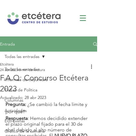
Entrada
Todas las entradas
Etcétera
Todas las entradas
24 abr 2023
3 min de lectura
F.A.Q: Concurso Etcétera
Informes de coyuntura
2023
Fichas de Política
Actualizado:
28 abr 2023
Columnas
Pregunta: 
¿Se cambió la fecha límite y 
Actividades
por qué?
Respuesta
: Hemos decidido extender 
Entrevistas
el plazo original fijado para el 30 de 
abril debido al alto número de 
Gráfico de la semana
consultas recibidas. El 
NUEVO PLAZO