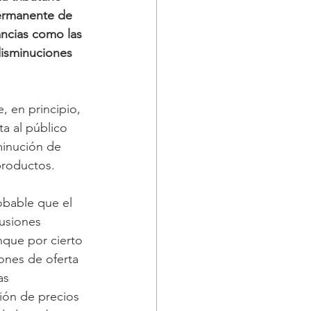
permanente de 
ancias como las 
disminuciones 
, en principio, 
a al público 
minución de 
productos.
obable que el 
usiones 
nque por cierto 
iones de oferta 
as 
ión de precios 