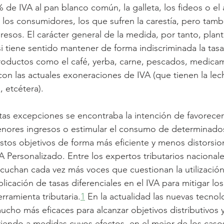
% de IVA al pan blanco común, la galleta, los fideos o el
 los consumidores, los que sufren la carestía, pero tamb
gresos. El carácter general de la medida, por tanto, plan
i tiene sentido mantener de forma indiscriminada la tas
productos como el café, yerba, carne, pescados, medica
con las actuales exoneraciones de IVA (que tienen la leche
s, etcétera).
stas excepciones se encontraba la intención de favorecer 
ores ingresos o estimular el consumo de determinados
estos objetivos de forma más eficiente y menos distorsion
 Personalizado. Entre los expertos tributarios nacionale
scuchan cada vez más voces que cuestionan la utilización
licación de tasas diferenciales en el IVA para mitigar los
rramienta tributaria.
1
 En la actualidad las nuevas tecnol
mucho más eficaces para alcanzar objetivos distributivos 
riendo a medidas cuyos efectos, en el mejor de los casos