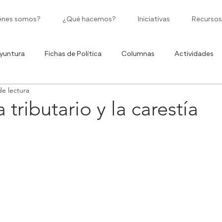
énes somos?
¿Qué hacemos?
Iniciativas
Recursos
yuntura
Fichas de Política
Columnas
Actividades
de lectura
Políticas Públicas
Moneda Corriente
Ciclo de Infografía
 tributario y la carestía