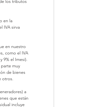
e los tributos 
o en la 
l IVA sirva 
ue en nuestro 
es, como el IVA 
y 9% el Imesi). 
a parte muy 
sión de bienes 
 otros.
generadores) a 
enes que están 
idual incluye 