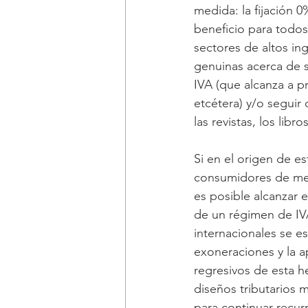
medida: la fijación 0
beneficio para todos
sectores de altos in
genuinas acerca de s
IVA (que alcanza a 
etcétera) y/o seguir 
las revistas, los libro
Si en el origen de e
consumidores de men
es posible alcanzar 
de un régimen de IVA
internacionales se e
exoneraciones y la ap
regresivos de esta he
diseños tributarios 
para continuar recur