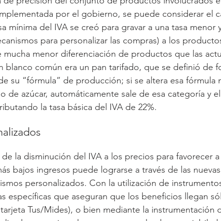
ta de precisión del conjunto de productos involucrados en
ia implementada por el gobierno, se puede considerar el 
a mínima del IVA se creó para gravar a una tasa menor 
canismos para personalizar las compras) a los productos
e mucha menor diferenciación de productos que las actu
n blanco común era un pan tarifado, que se definió de 
de su “fórmula” de producción; si se altera esa fórmula
o de azúcar, automáticamente sale de esa categoría y e
tributando la tasa básica del IVA de 22%.
alizados
n de la disminución del IVA a los precios para favorecer a
ás bajos ingresos puede lograrse a través de las nuevas
mos personalizados. Con la utilización de instrumentos
as específicas que aseguran que los beneficios llegan sól
 tarjeta Tus/Mides), o bien mediante la instrumentación 