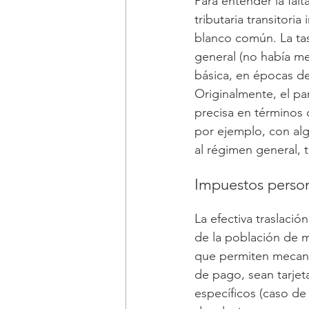
Para entender la fal
tributaria transitor
blanco común. La tas
general (no había me
básica, en épocas d
Originalmente, el pa
precisa en términos 
por ejemplo, con alg
al régimen general, 
Impuestos person
La efectiva traslació
de la población de m
que permiten mecanis
de pago, sean tarjet
específicos (caso de