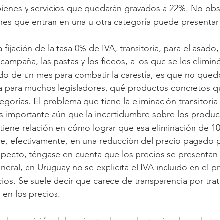
bienes y servicios que quedarán gravados a 22%. No obst
enes que entran en una u otra categoría puede presentar 
 fijación de la tasa 0% de IVA, transitoria, para el asado,
campaña, las pastas y los fideos, a los que se les eliminó
o de un mes para combatir la carestía, es que no quedó 
era para muchos legisladores, qué productos concretos 
egorías. El problema que tiene la eliminación transitoria
s importante aún que la incertidumbre sobre los produc
tiene relación en cómo lograr que esa eliminación de 1
se, efectivamente, en una reducción del precio pagado p
specto, téngase en cuenta que los precios se presentan
neral, en Uruguay no se explicita el IVA incluido en el p
cios. Se suele decir que carece de transparencia por tra
en los precios.