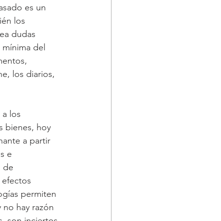
 asado es un 
ién los 
tea dudas 
a mínima del 
mentos, 
, los diarios, 
a los 
 bienes, hoy 
ante a partir 
s e 
 de 
 efectos 
ogías permiten 
y no hay razón 
, son inciertos 