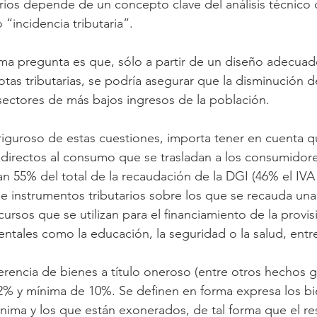
arios depende de un concepto clave del análisis técnico d
incidencia tributaria”.
tima pregunta es que, sólo a partir de un diseño adecuad
tas tributarias, se podría asegurar que la disminución de
 sectores de más bajos ingresos de la población.
 riguroso de estas cuestiones, importa tener en cuenta q
ndirectos al consumo que se trasladan a los consumidor
an 55% del total de la recaudación de la DGI (46% el IVA 
 de instrumentos tributarios sobre los que se recauda un
ursos que se utilizan para el financiamiento de la provi
ntales como la educación, la seguridad o la salud, entre
sferencia de bienes a título oneroso (entre otros hechos 
2% y mínima de 10%. Se definen en forma expresa los bi
ínima y los que están exonerados, de tal forma que el res