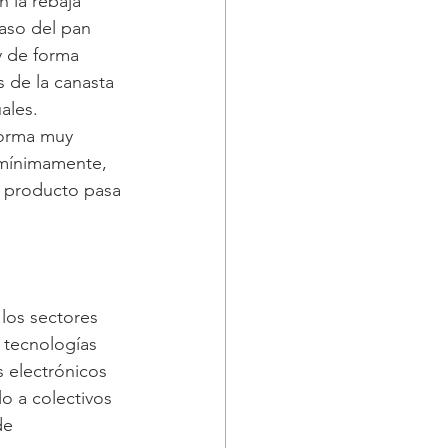
 la rebaja 
caso del pan 
y de forma 
 de la canasta 
ales. 
forma muy 
 mínimamente, 
l producto pasa 
 los sectores 
 tecnologías 
 electrónicos 
o a colectivos 
de 