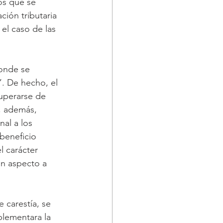
os que se 
ción tributaria 
el caso de las 
donde se 
”. De hecho, el 
uperarse de 
, además, 
al a los 
beneficio 
 carácter 
un aspecto a 
e carestía, se 
lementara la 