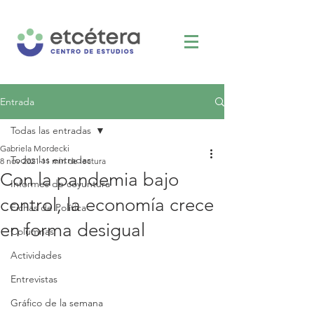
Entrada
Todas las entradas
Gabriela Mordecki
Todas las entradas
8 nov 2021
11 min de lectura
Con la pandemia bajo
Informes de coyuntura
control, la economía crece
Fichas de Política
en forma desigual
Columnas
Actividades
Entrevistas
Gráfico de la semana