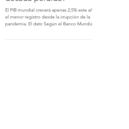
sus perspectivas: ¿una
década perdida?
El PIB mundial crecerá apenas 2,5% este año,
el menor registro desde la irrupción de la
pandemia. El dato Según el Banco Mundial,1
la economía global crecerá apenas 2,5% este
año, su menor registro desde la irrupción de
la pandemia. Además, el organismo prevé
que durante los próximos años la expansión
se mantendrá por debajo del promedio
registrado durante la década de 2010 (3,2%).
No obstante, la desaceleración no es
homogénea entre regiones y difiere según
los diferentes ni