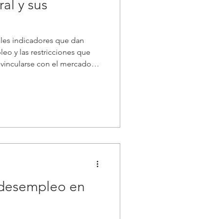
al y sus
ales indicadores que dan
leo y las restricciones que
l vincularse con el mercado
 tasa de desempleo se ubicó
registros más bajos de la
ubre esta tasa repuntó, el
na mayor oferta (más
 y no por una menor demanda
abajo). Se trata, p
 desempleo en