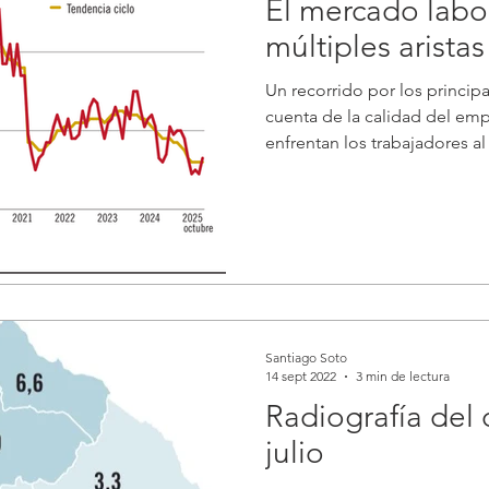
El mercado labor
múltiples aristas
Un recorrido por los princip
cuenta de la calidad del emp
enfrentan los trabajadores a
de trabajo. En setiembre la
en torno a 6,9%, uno de los 
última década. Si bien en oct
incremento se explica por u
personas buscando trabajo)
(destrucción de puestos de tr
Santiago Soto
14 sept 2022
3 min de lectura
Radiografía del
julio