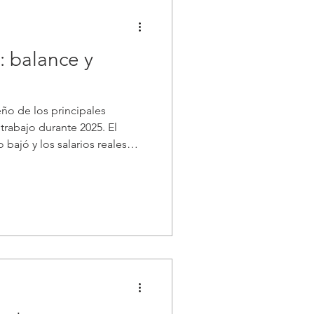
: balance y
o de los principales
rabajo durante 2025. El
bajó y los salarios reales
 mercado laboral aún tiene
En diciembre, la tasa de
a laboral) se sostuvo en
 en edad de trabajar,
 alto de los últimos diez
sa de actividad (indicador de