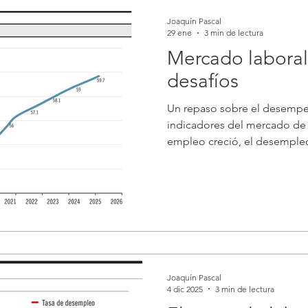
Joaquín Pascal
29 ene
3 min de lectura
Mercado laboral
desafíos
Un repaso sobre el desempeñ
indicadores del mercado de t
empleo creció, el desempleo 
volvieron a mejorar, pero el
cuentas pendientes. El dato 
empleo (indicador de demand
torno al 60% de la población
cerrando 2025 en el nivel más
años. Al mismo tiempo, la ta
of
Joaquín Pascal
4 dic 2025
3 min de lectura