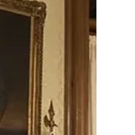
inversión pública en la órbita de los
organismos de la administración central
(Presidencia de la República y ministerios)
aumentó el año pasado 18% en términos
reales (por encima de la inflación),
impulsada por una mayor inversión en
infraestructura (25%). Con este incremento,
se revierte la caída registrad