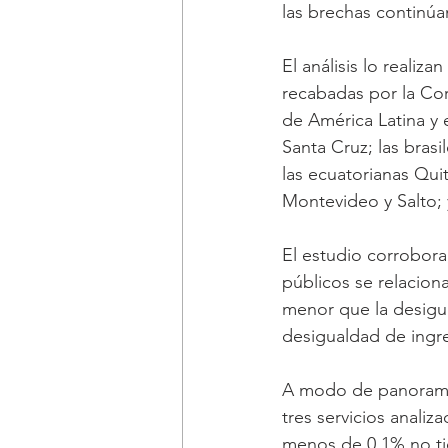
las brechas continúa
El análisis lo realiz
recabadas por la Co
de América Latina y e
Santa Cruz; las bras
las ecuatorianas Qui
Montevideo y Salto; 
El estudio corrobora,
públicos se relacion
menor que la desigual
desigualdad de ingre
A modo de panorama 
tres servicios anali
menos de 0,1% no tie