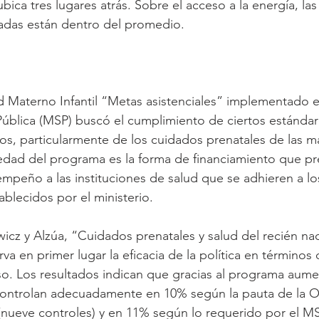
ica tres lugares atrás. Sobre el acceso a la energía, la
das están dentro del promedio.
 Materno Infantil “Metas asistenciales” implementado e
Pública (MSP) buscó el cumplimiento de ciertos estándare
dos, particularmente de los cuidados prenatales de las m
edad del programa es la forma de financiamiento que pr
peño a las instituciones de salud que se adhieren a lo
blecidos por el ministerio.
wicz y Alzúa, “Cuidados prenatales y salud del recién nac
a en primer lugar la eficacia de la política en términos d
eso. Los resultados indican que gracias al programa aum
controlan adecuadamente en 10% según la pauta de la O
(nueve controles) y en 11% según lo requerido por el MS