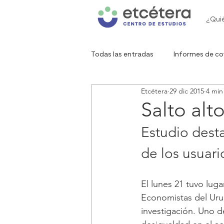
¿Qui
Todas las entradas
Informes de co
Etcétera
29 dic 2015
4 min
Gráfico de la semana
Red de 
Salto alt
Estudio desta
de los usuari
El lunes 21 tuvo lug
Economistas del Urug
investigación. Uno de