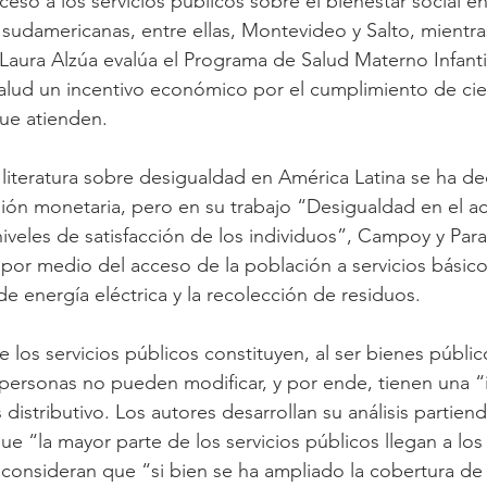
eso a los servicios públicos sobre el bienestar social en
 sudamericanas, entre ellas, Montevideo y Salto, mientra
aura Alzúa evalúa el Programa de Salud Materno Infanti
alud un incentivo económico por el cumplimiento de cie
ue atienden.
 literatura sobre desigualdad en América Latina se ha de
ión monetaria, pero en su trabajo “Desigualdad en el ac
niveles de satisfacción de los individuos”, Campoy y Par
por medio del acceso de la población a servicios básic
e energía eléctrica y la recolección de residuos.
de los servicios públicos constituyen, al ser bienes públic
personas no pueden modificar, y por ende, tienen una “
s distributivo. Los autores desarrollan su análisis partien
e “la mayor parte de los servicios públicos llegan a los 
 consideran que “si bien se ha ampliado la cobertura de 