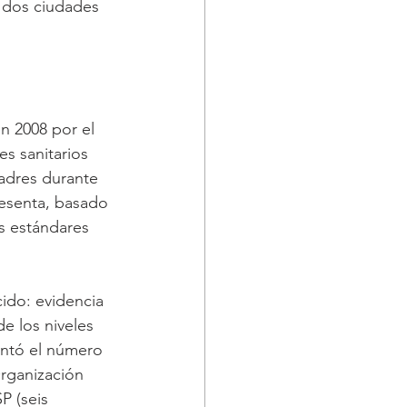
s dos ciudades 
n 2008 por el 
s sanitarios 
adres durante 
esenta, basado 
s estándares 
ido: evidencia 
e los niveles 
entó el número 
rganización 
P (seis 