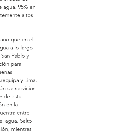
de agua, 95% en 
ntemente altos” 
ario que en el 
gua a lo largo 
 San Pablo y 
ción para 
uenas: 
Arequipa y Lima.
ón de servicios 
esde esta 
ón en la 
uentra entre 
l agua, Salto 
ión, mientras 