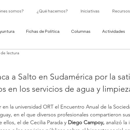
énes somos?
¿Qué hacemos?
Iniciativas
Recursos
yuntura
Fichas de Política
Columnas
Actividades
 de lectura
Políticas Públicas
Moneda Corriente
Ciclo de Infografía
o
ca a Salto en Sudamérica por la sati
os en los servicios de agua y limpiez
ar en la universidad ORT el Encuentro Anual de la Socied
uay, en el que diversos profesionales compartieron sus
 ellos, el de Cecilia Parada y 
Diego Campoy,
 analizó la 