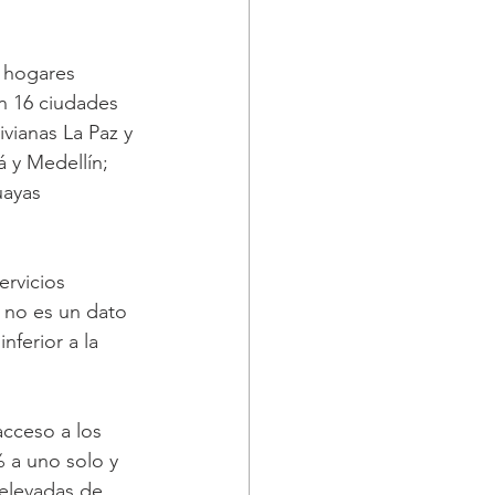
e hogares 
n 16 ciudades 
vianas La Paz y 
 y Medellín; 
uayas 
ervicios 
 no es un dato 
nferior a la 
cceso a los 
% a uno solo y 
elevadas de 