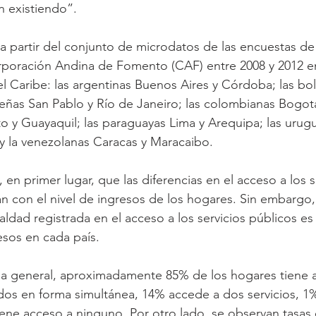
n existiendo”.
an a partir del conjunto de microdatos de las encuestas d
rporación Andina de Fomento (CAF) entre 2008 y 2012 e
l Caribe: las argentinas Buenos Aires y Córdoba; las boli
ileñas San Pablo y Río de Janeiro; las colombianas Bogotá
to y Guayaquil; las paraguayas Lima y Arequipa; las urug
y la venezolanas Caracas y Maracaibo.
 en primer lugar, que las diferencias en el acceso a los s
an con el nivel de ingresos de los hogares. Sin embargo,
dad registrada en el acceso a los servicios públicos es i
sos en cada país.
general, aproximadamente 85% de los hogares tiene a
zados en forma simultánea, 14% accede a dos servicios, 1
ne acceso a ninguno. Por otro lado, se observan tasas 