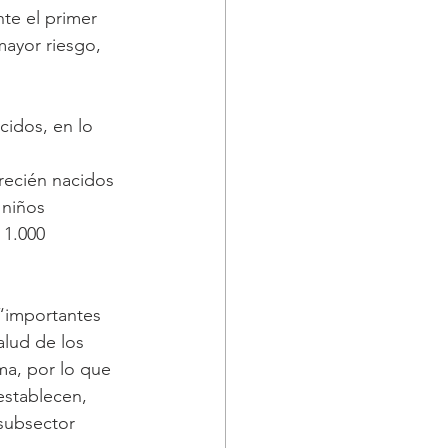
te el primer 
mayor riesgo, 
cidos, en lo 
ecién nacidos 
 niños 
 1.000 
“importantes 
alud de los 
ma, por lo que 
establecen, 
subsector 