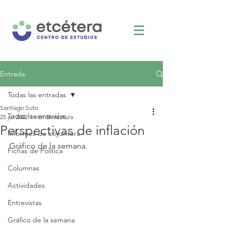
Entrada
Todas las entradas
Santiago Soto
Todas las entradas
25 jul 2022
1 min de lectura
Perspectivas de inflación
Informes de coyuntura
Gráfico de la semana.
Fichas de Política
Columnas
Actividades
Entrevistas
Gráfico de la semana