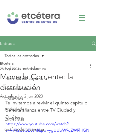
Entrada
Todas las entradas
Etcétera
Todas las entradas
28 may 2023
1 min de lectura
Moneda Corriente: la
Informes de coyuntura
distribución
Fichas de Política
Actualizado:
2 jun 2023
Columnas
Te invitamos a revivir el quinto capítulo 
Actividades
de esta alianza entre TV Ciudad y 
Etcétera.
Entrevistas
https://www.youtube.com/watch?
Gráfico de la semana
v=Vv9I2C5GBWM&pp=ygUUbW9uZWRhIGN