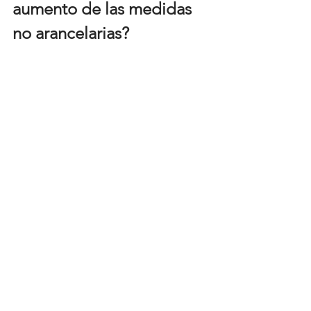
aumento de las medidas 
no arancelarias?
Si bien estas medidas son útiles para 
proteger la economía nacional de la 
competencia externa, no son inocuas. 
Al incrementar los costos de entrada 
de ciertos productos, se corre el riesgo 
de desincentivar a las empresas locales 
a competir e innovar, lo que a la larga 
puede provocar un menor ritmo de 
crecimiento de la productividad, 
deteriorando así la competitividad y 
enlenteciendo el crecimiento 
económico.
Por otra parte, al incrementar los 
costos de entrada de ciertos 