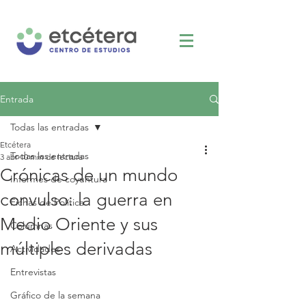
Entrada
Todas las entradas
Etcétera
Todas las entradas
3 abr
10 min de lectura
Crónicas de un mundo
Informes de coyuntura
convulso: la guerra en
Fichas de Política
Medio Oriente y sus
Columnas
múltiples derivadas
Actividades
Entrevistas
Gráfico de la semana